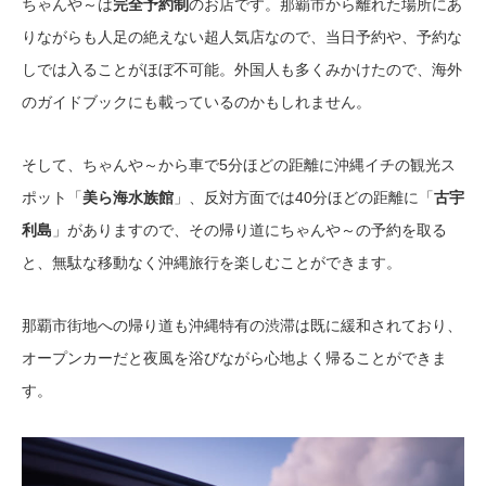
ちゃんや～は
完全予約制
のお店です。那覇市から離れた場所にあ
りながらも人足の絶えない超人気店なので、当日予約や、予約な
しでは入ることがほぼ不可能。外国人も多くみかけたので、海外
のガイドブックにも載っているのかもしれません。
そして、ちゃんや～から車で5分ほどの距離に沖縄イチの観光ス
ポット「
美ら海水族館
」、反対方面では40分ほどの距離に「
古宇
利島
」がありますので、その帰り道にちゃんや～の予約を取る
と、無駄な移動なく沖縄旅行を楽しむことができます。
那覇市街地への帰り道も沖縄特有の渋滞は既に緩和されており、
オープンカーだと夜風を浴びながら心地よく帰ることができま
す。