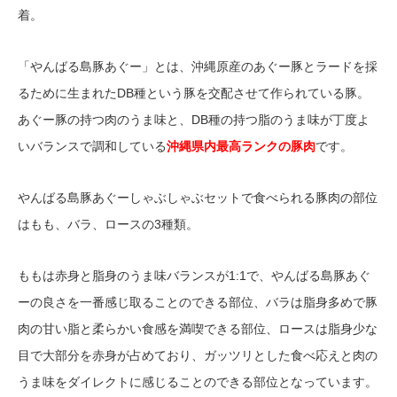
着。
「やんばる島豚あぐー」とは、沖縄原産のあぐー豚とラードを採
るために生まれたDB種という豚を交配させて作られている豚。
あぐー豚の持つ肉のうま味と、DB種の持つ脂のうま味が丁度よ
いバランスで調和している
沖縄県内最高ランクの豚肉
です。
やんばる島豚あぐーしゃぶしゃぶセットで食べられる豚肉の部位
はもも、バラ、ロースの3種類。
ももは赤身と脂身のうま味バランスが1:1で、やんばる島豚あぐ
ーの良さを一番感じ取ることのできる部位、バラは脂身多めで豚
肉の甘い脂と柔らかい食感を満喫できる部位、ロースは脂身少な
目で大部分を赤身が占めており、ガッツリとした食べ応えと肉の
うま味をダイレクトに感じることのできる部位となっています。