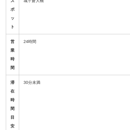
ス
城ヶ倉大橋
ポ
ッ
ト
営
24時間
業
時
間
滞
30分未満
在
時
間
目
安