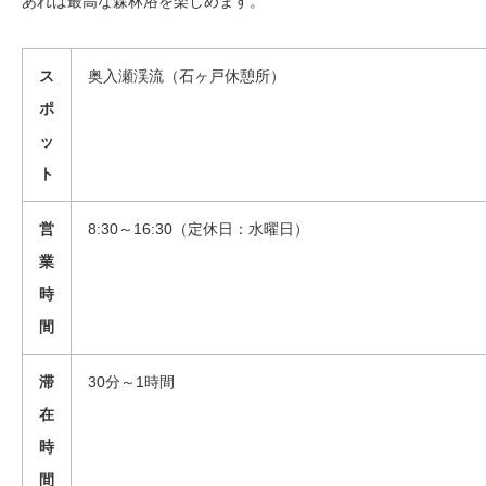
あれば最高な森林浴を楽しめます。
ス
奥入瀬渓流（石ヶ戸休憩所）
ポ
ッ
ト
営
8:30～16:30（定休日：水曜日）
業
時
間
滞
30分～1時間
在
時
【7/31まで】カレコ 3000円クーポンプレゼント
間