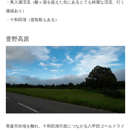
・奥入瀬渓流（酸ヶ湯を超えた先にあるとても綺麗な渓流、行く
価値あり）
・十和田湖（遊覧船もある）
萱野高原
青森市街地を離れ、十和田湖方面につながる八甲田ゴールドライ