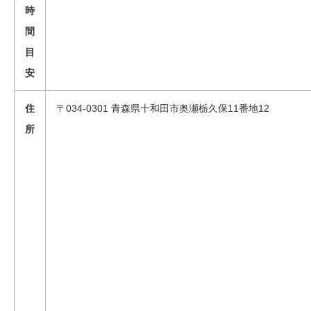
時
間
目
安
住
〒034-0301 青森県十和田市奥瀬栃久保11番地12
所